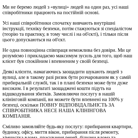
Ми не беремо людей з «вулиці» людей на один раз, усі наші
співробітники працюють на постійній основі.
Усі наші співробітники спочатку вивчають внутрішні
інструкції, техніку безпеки, потім стажуються зі спеціалістом
(теорію та практику, в тому числі і на об'єкті), і тільки після
цього допускаються на об'єкт.
Не одна повноцінна співпраця неможлива без довіри. Ми це
розуміємо і прикладаємо максимум зусиль для того, щоб наш
клієнт був спокійним і впевненим у своїй безпеці.
Деякі клієнти, намагаючись заощадити шукають людей з
вулиці, але в такому разі ризик бути розчарованим як у самій
прибиральній службі, так і в плані безпеки може бути дуже
високим. І в результаті заощаджені кошти підуть на
відшкодування збитків. Замовляючи послугу в нашій
клінінговій компанії, ви можете бути впевнені на 100% у
безпеці, оскільки ПОВНУ ВІДПОВІДАЛЬНІСТЬ ЗА
СПІВРОБІТНИКА НЕСЕ НАША КЛІНІНГОВА
КОМПАНІЯ.
Сміливо замовляйте будь-яку послугу: прибирання квартири,
будинку, офісу, миття вікон, прибирання після ремонту,
хімчистка вдома, прасування речей, білизни вдома та